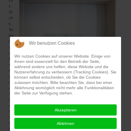
ch
t-,
Si
ch
t-,
Sc
ha
ll-
Wir benutzen Cookies
un
d
Wir nutzen Cookies auf unserer Website. Einige von
Ei
ihnen sind essenziell für den Betrieb der Seite,
nb
während andere uns helfen, diese Website und die
ru
Nutzererfahrung zu verbessern (Tracking Cookies). Sie
chschutz zeichnen Rollläden aus. Sie regulieren die Menge
können selbst entscheiden, ob Sie die Cookies
des einfallenden Lichtes bis hin zur Abdunkelung, schützen
zulassen möchten. Bitte beachten Sie, dass bei einer
Ablehnung womöglich nicht mehr alle Funktionalitäten
die Privatsphäre vor neugierigen Blicken, sperren den
der Seite zur Verfügung stehen.
Straßenlärm aus und lassen ungebetenen Gästen keine
Chance. Rollläden schützen auch wirksam vor Überhitzung
der Räume im Sommer und reduzieren die Heizkosten im
Akzeptieren
Winter durch Kältedämmung und Verhinderung von
Wärmeabfluss. Das Resultat: eine angenehme
Wohnatmosphäre von hoher Behaglichkeit!
Ablehnen
Die Alu-Rollläden schützen die Fensterkonstruktion gegen