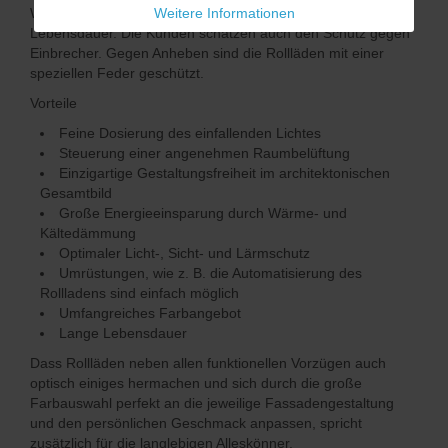
Weitere Informationen
Witterungseinflüsse und verlängern auf diese Weise ihre
Lebensdauer. Die Kunden schätzen auch den Schutz gegen
Einbrecher. Gegen Anheben sind die Rollläden mit einer
speziellen Feder geschützt.
Vorteile
Feine Dosierung des einfallenden Lichtes
Steuerung einer angenehmen Raumbelüftung
Einzigartige Gestaltungsfreiheit im architektonischen
Gesamtbild
Große Energieeinsparung durch Wärme- und
Kältedämmung
Optimaler Licht-, Sicht- und Lärmschutz
Umrüstungen, wie z. B. die Automatisierung des
Rollladens sind einfach möglich
Umfangreiches Farbangebot
Lange Lebensdauer
Dass Rollläden neben allen funktionellen Vorzügen auch
optisch einiges hermachen und sich durch die große
Farbauswahl perfekt an die jeweilige Fassadengestaltung
und den persönlichen Geschmack anpassen, spricht
zusätzlich für die langlebigen Alleskönner.